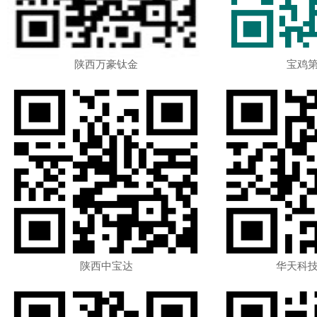
陕西万豪钛金
宝鸡
陕西中宝达
华天科