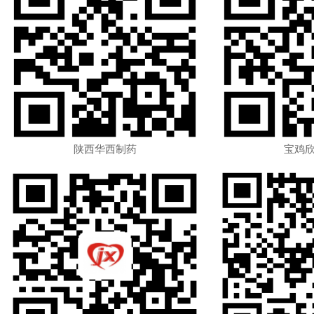
陕西华西制药
宝鸡